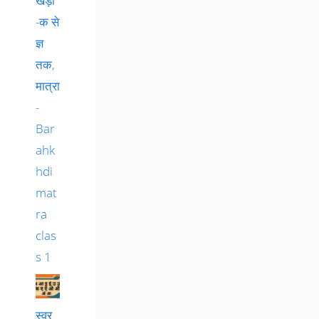
खड़ी
-क से
ज्ञ
तक,
मात्रा
-
Bar
ahk
hdi
mat
ra
clas
s 1
स्वर