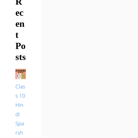
R
ec
en
t
Po
sts
Clas
s 10
Hin
di
Spa
rsh