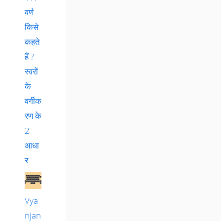
वर्ण
किसे
कहते
हैं ?
स्वरों
के
वर्गीक
रण के
2
आधा
र
Vya
njan