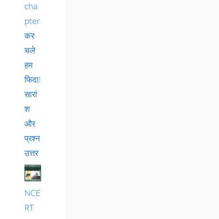
cha
pter
कर
चले
हम
फिदा!
सारां
श
और
प्रश्न
उत्तर
NCE
RT