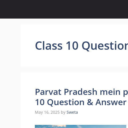
Skip
to
content
Class 10 Questi
Parvat Pradesh mein pawa
10 Question & Answer
May 16, 2025
by
Sweta